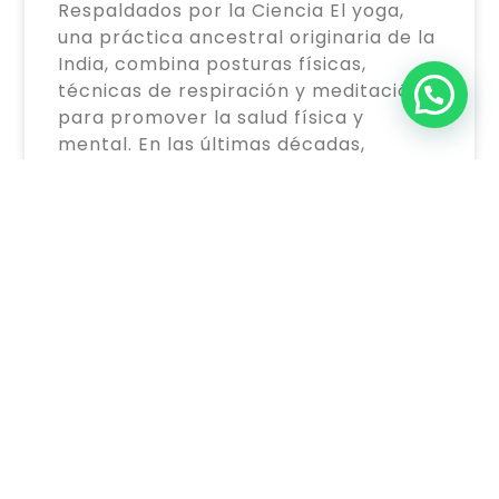
Respaldados por la Ciencia El yoga,
una práctica ancestral originaria de la
India, combina posturas físicas,
técnicas de respiración y meditación
para promover la salud física y
mental. En las últimas décadas,
numerosos estudios científicos han
investigado sus beneficios,
encontrando evidencia sólida de sus
efectos
LEER MÁS »
17 diciembre, 2024